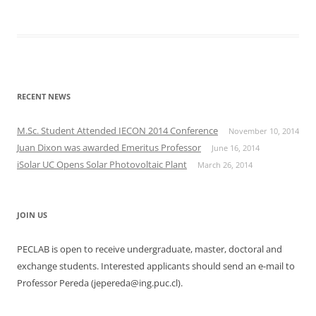
RECENT NEWS
M.Sc. Student Attended IECON 2014 Conference
November 10, 2014
Juan Dixon was awarded Emeritus Professor
June 16, 2014
iSolar UC Opens Solar Photovoltaic Plant
March 26, 2014
JOIN US
PECLAB is open to receive undergraduate, master, doctoral and
exchange students. Interested applicants should send an e-mail to
Professor Pereda (jepereda@ing.puc.cl).